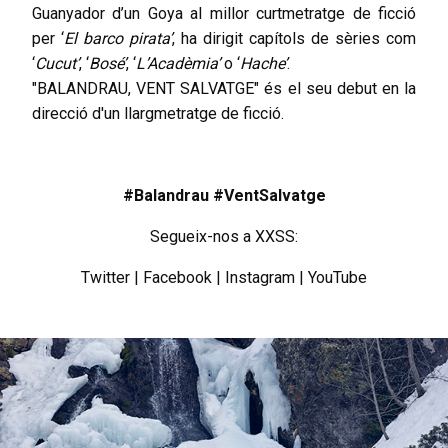
Guanyador d’un Goya al millor curtmetratge de ficció
per ‘
El barco pirata’
, ha dirigit capítols de sèries com
‘
Cucut’
, ‘
Bosé’
, ‘
L’Acadèmia’
o ‘
Hache’
.
"BALANDRAU, VENT SALVATGE" és el seu debut en la
direcció d'un llargmetratge de ficció.
#Balandrau #VentSalvatge
Segueix-nos a XXSS:
Twitter
|
Facebook
|
Instagram
|
YouTube