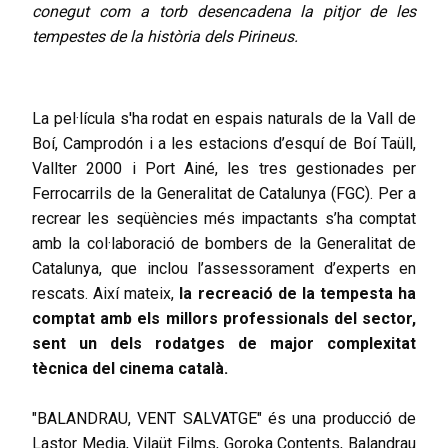
conegut com a torb desencadena la pitjor de les
tempestes de la història dels Pirineus.
La pel·lícula s'ha rodat en espais naturals de la Vall de
Boí, Camprodón i a les estacions d’esquí de Boí Taüll,
Vallter 2000 i Port Ainé, les tres gestionades per
Ferrocarrils de la Generalitat de Catalunya (FGC). Per a
recrear les seqüències més impactants s’ha comptat
amb la col·laboració de bombers de la Generalitat de
Catalunya, que inclou l’assessorament d’experts en
rescats. Així mateix,
la recreació de la tempesta ha
comptat amb els millors professionals del sector,
sent un dels rodatges de major complexitat
tècnica del cinema català.
"BALANDRAU, VENT SALVATGE"
és una producció de
Lastor Media, Vilaüt Films, Goroka Contents, Balandrau