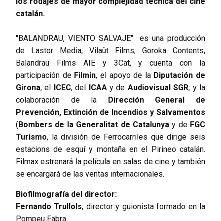
los rodajes de mayor complejidad técnica del cine
catalán.
"BALANDRAU, VIENTO SALVAJE"
es una producción
de Lastor Media, Vilaüt Films, Goroka Contents,
Balandrau Films AIE y 3Cat, y cuenta con la
participación de
Filmin
, el apoyo de la
Diputación de
Girona
, el
ICEC
, del
ICAA
y de
Audiovisual SGR
, y la
colaboración de la
Dirección General de
Prevención, Extinción de Incendios y Salvamentos
(
Bombers de la Generalitat de Catalunya
y de
FGC
Turismo
, la división de Ferrocarriles que dirige seis
estacions de esquí y montaña en el Pirineo catalán.
Filmax estrenará la película en salas de cine y también
se encargará de las ventas internacionales.
Biofilmografía del director:
Fernando
Trullols
, director y guionista formado en la
Pompeu Fabra.