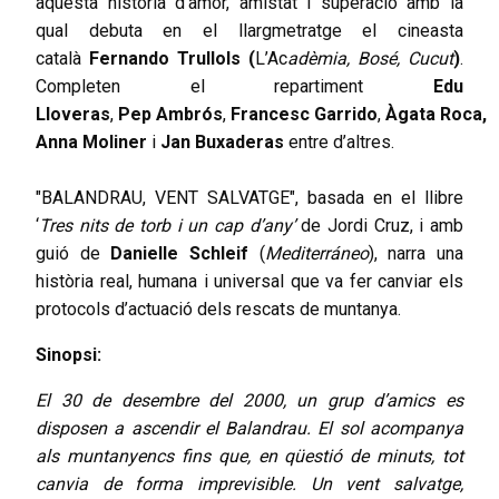
aquesta història d’amor, amistat i superació amb la
qual debuta en el llargmetratge el cineasta
català
Fernando
Trullols (
L’Ac
adèmia, Bosé, Cucut
)
.
Completen el repartiment
Edu
Lloveras
,
Pep
Ambrós
,
Francesc
Garrido
,
Àgata
Roca,
Anna Moliner
i
Jan
Buxaderas
entre d’altres.
"BALANDRAU, VENT SALVATGE", basada en el llibre
‘
Tres nits de torb i un cap d’any’
de Jordi Cruz, i amb
guió de
Danielle
Schleif
(
Mediterráneo
), narra una
història real, humana i universal que va fer canviar els
protocols d’actuació dels rescats de muntanya.
Sinopsi:
El 30 de desembre del 2000, un grup d’amics es
disposen a ascendir el Balandrau. El sol acompanya
als muntanyencs fins que, en qüestió de minuts, tot
canvia de forma imprevisible. Un vent salvatge,