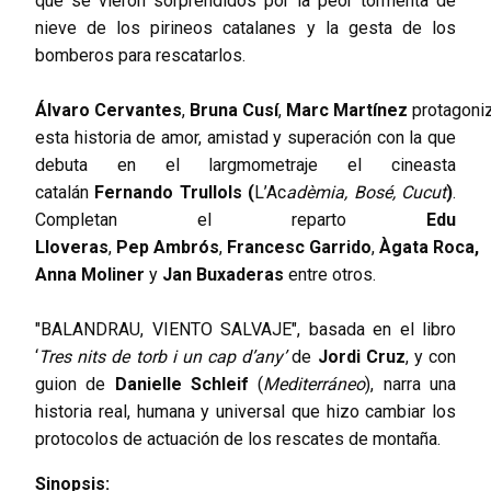
que se vieron sorprendidos por la peor tormenta de
nieve de los pirineos catalanes y la gesta de los
bomberos para rescatarlos.
Álvaro
Cervantes
,
Bruna
Cusí
,
Marc
Martínez
protagoni
esta historia de amor, amistad y superación con la que
debuta en el largmometraje el cineasta
catalán
Fernando
Trullols (
L’Ac
adèmia, Bosé, Cucut
)
.
Completan el reparto
Edu
Lloveras
,
Pep
Ambrós
,
Francesc
Garrido
,
Àgata
Roca,
Anna Moliner
y
Jan
Buxaderas
entre otros.
"BALANDRAU, VIENTO SALVAJE", basada en el libro
‘
Tres nits de torb i un cap d’any’
de
Jordi Cruz
, y con
guion de
Danielle
Schleif
(
Mediterráneo
), narra una
historia real, humana y universal que hizo cambiar los
protocolos de actuación de los rescates de montaña.
Sinopsis: