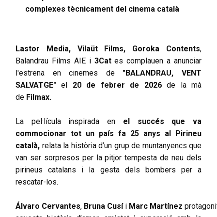
complexes tècnicament del cinema català
Lastor Media,
Vilaüt Films,
Goroka Contents
,
Balandrau Films AIE i
3Cat
es complauen a anunciar
l'estrena en cinemes de
"BALANDRAU, VENT
SALVATGE"
el
20 de febrer de 2026
de la mà
de
Filmax.
La pel·lícula inspirada en
el succés que va
commocionar tot un país fa 25 anys al Pirineu
català,
relata la història d’un grup de muntanyencs que
van ser sorpresos per la pitjor tempesta de neu dels
pirineus catalans i la gesta dels bombers per a
rescatar-los.
Álvaro
Cervantes
,
Bruna
Cusí
i
Marc
Martínez
protagoni