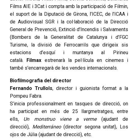
Films AIE i 3Cat i compta amb la participació de Filmin,
el suport de la Diputació de Girona, l’ICEC, de l’ICAA i
de Audiovisual SGR i la col·laboració de la Direcció
General de Prevenció, Extinció d’Incendis i Salvaments
(Bombers de la Generalitat de Catalunya i d’FGC
Turisme, la divisió de Ferrocarrils que dirigeix sis
estacions d’esquí i muntanya al Pirineu
català.
Filmax
estrenarà la pel·lícula en cinemes i
també s'encarregarà de les vendes internacionals.
Biofilmografia del director
Fernando
Trullols
, director i guionista format a la
Pompeu Fabra.
S’inicia professionalment en tasques de direcció, on
ha participat en més de 25 llargmetratges, entre
ells,
Un
monstruo
viene a verme
(ajudant de
direcció),
Mediterráneo
(director segona unitat), Los
ojos de Júlia (ajudant de direcció), etc.