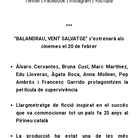
Twitter
|
Facebook
|
Instagram
|
YouTube
***
"BALANDRAU, VENT SALVATGE" s'estrenarà als
cinemes el 20 de febrer
Àlvaro Cervantes, Bruna Cusí, Marc Martínez,
Edu Lloveras, Àgata Roca, Anna Moliner, Pep
Ambrós i Francesc Garrido protagonitzen la
pel·lícula de supervivència
Llargmetratge de ficció inspirat en el succés
que va commocionar tot un país fa 25 anys al
Pirineu català
La producció ha estat una de les més