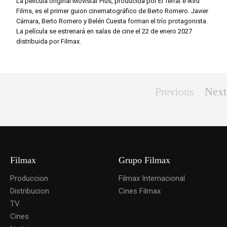
La película original Movistar Plus, producida por El Terrat e Ikiru
Films, es el primer guion cinematográfico de Berto Romero. Javier
Cámara, Berto Romero y Belén Cuesta forman el trío protagonista.
La película se estrenará en salas de cine el 22 de enero 2027
distribuida por Filmax.
Previous
Next
Filmax
Grupo Filmax
Produccion
Filmax Internacional
Distribucion
Cines Filmax
TV
Cines