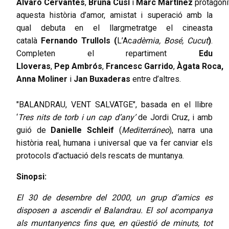
Álvaro
Cervantes
,
Bruna
Cusí
i
Marc
Martínez
protagoni
aquesta història d’amor, amistat i superació amb la
qual debuta en el llargmetratge el cineasta
català
Fernando
Trullols (
L’Ac
adèmia, Bosé, Cucut
)
.
Completen el repartiment
Edu
Lloveras
,
Pep
Ambrós
,
Francesc
Garrido
,
Àgata
Roca,
Anna Moliner
i
Jan
Buxaderas
entre d’altres.
"BALANDRAU, VENT SALVATGE", basada en el llibre
‘
Tres nits de torb i un cap d’any’
de Jordi Cruz, i amb
guió de
Danielle
Schleif
(
Mediterráneo
), narra una
història real, humana i universal que va fer canviar els
protocols d’actuació dels rescats de muntanya.
Sinopsi:
El 30 de desembre del 2000, un grup d’amics es
disposen a ascendir el Balandrau. El sol acompanya
als muntanyencs fins que, en qüestió de minuts, tot