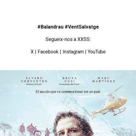
#Balandrau #VentSalvatge
Segueix-nos a XXSS:
X
|
Facebook
|
Instagram
|
YouTube