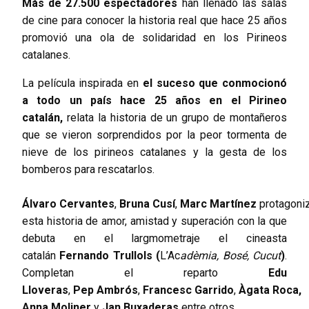
Más de 27.500 espectadores
han llenado las salas
de cine para conocer la historia real que hace 25 años
promovió una ola de solidaridad en los Pirineos
catalanes.
La película inspirada en
el suceso que conmocionó
a todo un país hace 25 años en el Pirineo
catalán,
relata la historia de un grupo de montañeros
que se vieron sorprendidos por la peor tormenta de
nieve de los pirineos catalanes y la gesta de los
bomberos para rescatarlos.
Álvaro
Cervantes
,
Bruna
Cusí
,
Marc
Martínez
protagoni
esta historia de amor, amistad y superación con la que
debuta en el largmometraje el cineasta
catalán
Fernando
Trullols (
L’Ac
adèmia, Bosé, Cucut
)
.
Completan el reparto
Edu
Lloveras
,
Pep
Ambrós
,
Francesc
Garrido
,
Àgata
Roca,
Anna Moliner
y
Jan
Buxaderas
entre otros.