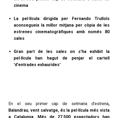
cinema
La pel·lícula dirigida per Fernando Trullols
aconsegueix la millor mitjana per còpia de les
estrenes cinematogràfiques amb només 80
sales
Gran part de les sales on s'ha exhibit la
pel·lícula han hagut de penjar el cartell
'd'entrades exhaurides'
En el seu primer cap de setmana d'estrena
,
Balandrau
,
vent salvatge, és la pel·lícula més vista
a Catalunya. Més de 27.500 espectadors han