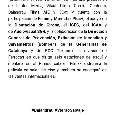
de Lastor Media, Vilaüt Films, Goroka Contents,
Balandrau Films AIE y 3Cat, y cuenta con la
participación de
Filmin
y
Movistar Plus+
, el apoyo de
la
Diputación de Girona
, el
ICEC
, del
ICAA
y
de
Audiovisual SGR
, y la colaboración de la
Dirección
General de Prevención, Extinción de Incendios y
Salvamentos
(
Bombers de la Generalitat de
Catalunya
y de
FGC Turismo
, la división de
Ferrocarriles que dirige seis estaciones de esquí y
montaña en el Pirineo catalán. Filmax estrenará la
película en salas de cine y también se encargará de
las ventas internacionales.
#Balandrau #VientoSalvaje