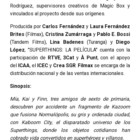
Rodríguez, supervisores creativos de Magic Box y
vinculados al proyecto desde sus orígenes.
Producida por
Carlos Fernández
y
Laura Fernández
Brites
(Filmax),
Cristina Zumárraga
y
Pablo E. Bossi
(Tandem Films),
Lina Badenes
(Turanga) y
Diego
López
, "SUPERTHINGS: LA PELÍCULA" cuenta con la
participación de
RTVE
,
3Cat
y
À Punt
, con el apoyo
del
ICAA
, el
ICEC
y
Crea SGR
.
Filmax
se encarga de la
distribución nacional y de las ventas internacionales.
Sinopsis:
Mía, Kai y Finn, tres amigos de sexto de primaria,
descubren por accidente un fragmento de Kazoom
que fusiona Normalópolis, su gris y ordenada ciudad,
con Kaboom City, el disparatado universo de los
Superthings, donde los objetos cotidianos han
cobrado vida convertidos en superhéroes y villanos.