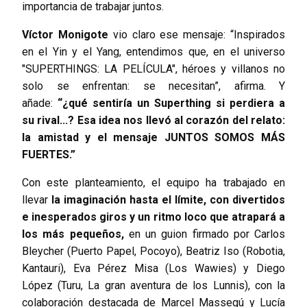
importancia de trabajar juntos.
Víctor Monigote
vio claro ese mensaje: “Inspirados
en el Yin y el Yang, entendimos que, en el universo
"SUPERTHINGS: LA PELÍCULA", héroes y villanos no
solo se enfrentan: se necesitan”, afirma. Y
añade:
“¿qué sentiría un Superthing si perdiera a
su rival...? Esa idea nos llevó al corazón del relato:
la amistad y el mensaje JUNTOS SOMOS MÁS
FUERTES.”
Con este planteamiento, el equipo ha trabajado en
llevar
la imaginación hasta el límite, con divertidos
e inesperados giros y un ritmo loco que atrapará a
los más pequeños,
en un guion firmado por Carlos
Bleycher (Puerto Papel, Pocoyo), Beatriz Iso (Robotia,
Kantauri), Eva Pérez Misa (Los Wawies) y Diego
López (Turu, La gran aventura de los Lunnis), con la
colaboración destacada de Marcel Massegú y Lucía