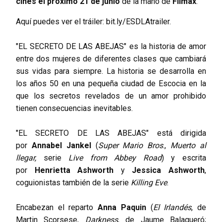
cines el próximo 21 de junio
de la mano de
Filmax
.
Aquí puedes ver el tráiler:
bit.ly/ESDLAtrailer
.
"EL SECRETO DE LAS ABEJAS" es la historia de amor
entre dos mujeres de diferentes clases que cambiará
sus vidas para siempre. La historia se desarrolla en
los años 50 en una pequeña ciudad de Escocia en la
que los secretos revelados de un amor prohibido
tienen consecuencias inevitables.
"EL SECRETO DE LAS ABEJAS" está dirigida
por
Annabel Jankel
(
Super Mario Bros
.,
Muerto al
llegar,
serie
Live from Abbey Road
) y escrita
por
Henrietta Ashworth
y
Jessica Ashworth
,
coguionistas también de la serie
Killing Eve
.
Encabezan el reparto
Anna Paquin
(
El Irlandés
, de
Martin Scorsese,
Darkness
, de Jaume Balagueró;