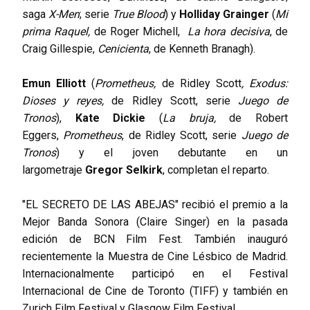
saga
X-Men
; serie
True Blood
) y
Holliday Grainger
(
Mi
prima Raquel,
de Roger Michell,
La hora decisiva
, de
Craig Gillespie,
Cenicienta
, de Kenneth Branagh).
Emun Elliott
(
Prometheus,
de Ridley Scott
,
Exodus:
Dioses y reyes,
de Ridley Scott, serie
Juego de
Tronos
),
Kate Dickie
(
La bruja,
de Robert
Eggers,
Prometheus
, de Ridley Scott, serie
Juego de
Tronos
) y el joven debutante en un
largometraje
Gregor Selkirk
, completan el reparto.
"EL SECRETO DE LAS ABEJAS" recibió el premio a la
Mejor Banda Sonora (Claire Singer) en la pasada
edición de BCN Film Fest. También inauguró
recientemente la Muestra de Cine Lésbico de Madrid.
Internacionalmente participó en el Festival
Internacional de Cine de Toronto (TIFF) y también en
Zurich Film Festival y
Glasgow Film Festival.