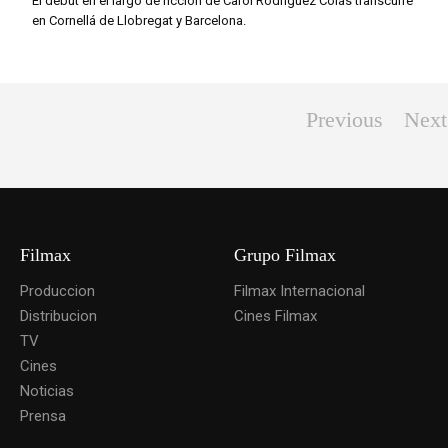
El debut en el largo de ficción de Carol Rodríguez Colás transcurre
en Cornellá de Llobregat y Barcelona.
Previous
Next
Filmax
Grupo Filmax
Produccion
Filmax Internacional
Distribucion
Cines Filmax
TV
Cines
Noticias
Prensa