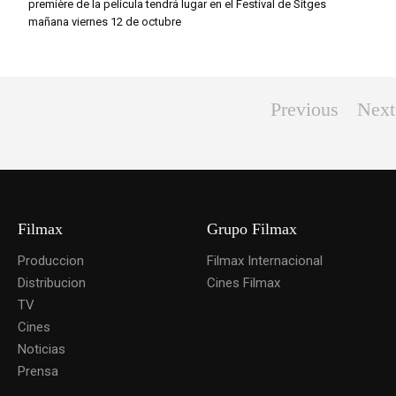
première de la película tendrá lugar en el Festival de Sitges
mañana viernes 12 de octubre
Previous
Next
Filmax
Grupo Filmax
Produccion
Filmax Internacional
Distribucion
Cines Filmax
TV
Cines
Noticias
Prensa