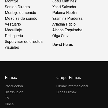
Montaje
Josu Martínez
Sonido Directo
Xanti Salvador
Montaje de sonido
Paloma Huelin
Mezclas de sonido
Yasmina Praderas
Vestuario
Ariadna Papió
Maquillaje
Ainhoa Esquisabel
Peluquería
Olga Cruz
Supervisor de efectos
David Heras
visuales
Filmax
Grupo Filmax
Produccion
Filmax Internacional
Distribucion
Cines Filmax
TV
Cines