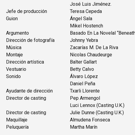
José Luis Jiménez.
Jefe de producción
Teresa Cepeda
Guion
Ángel Sala
Mikel Hostench
Argumento
Basado En La Novelal “Beneath
Dirección de fotografía
Johnny Yebra
Música
Zacarías M. De La Riva
Montaje
Nicolas Chaudeurge
Dirección artística
Balter Gallart
Vestuario
Betty Calvo
Sonido
Álvaro López
Daniel Peña
Ayudante de dirección
Txarli Llorente
Director de casting
Pep Armengol
Luci Lennox (Casting U.K.)
Director de casting
Julie Dunne (Casting U.K.)
Maquillaje
Almudena Fonseca
Peluquería
Martha Marín