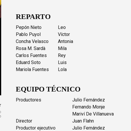
REPARTO
Pepón Nieto
Leo
Pablo Puyol
Víctor
Concha Velasco
Antonia
Rosa M. Sardà
Mila
Carlos Fuentes
Rey
Eduard Soto
Luis
Mariola Fuentes
Lola
EQUIPO TÉCNICO
Productores
Julio Fernández
r
Fernando Monje
Mariví De Villanueva
Director
Juan Flahn
Productor ejecutivo
Julio Fernández