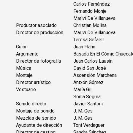
Carlos Fernández
Fernando Monje
Mariví De Villanueva
Productor asociado
Christian Molina
Director de producción
Mariví De Villanueva
Teresa Gefaell
Guión
Juan Flahn
Argumento
Basada En El Cómic Chuecat
Director de fotografía
Juan Carlos Lausín
Música
David San José
Montaje
Ascensión Marchena
Director artístico
Antxón Gómez
Vestuario
María Gil
Sonia Segura
Sonido directo
Javier Santoni
Montaje de sonido
J. M. Ges
Mezclas de sonido
J. M. Ges
Ayudante de dirección
Toni Verdaguer
Director de casting
Sandra Sánchez