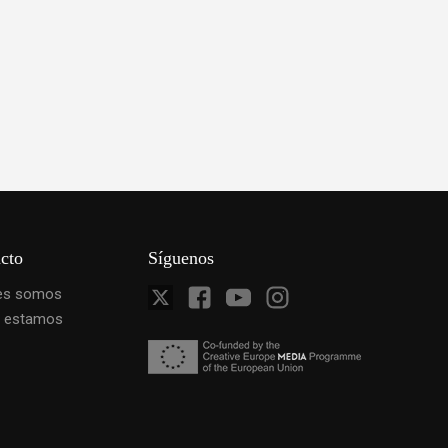
cto
Síguenos
es somos
 estamos