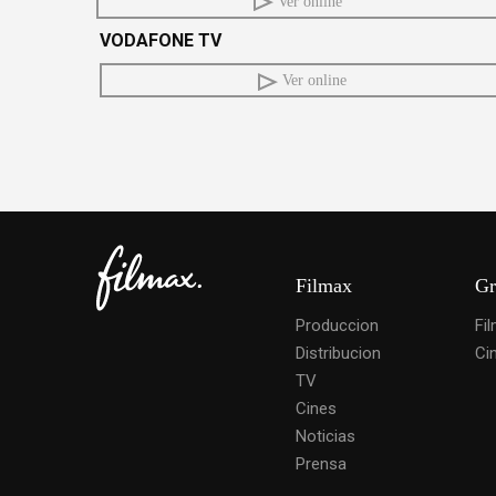
Ver online
VODAFONE TV
Ver online
Filmax
Gr
Produccion
Fi
Distribucion
Ci
TV
Cines
Noticias
Prensa