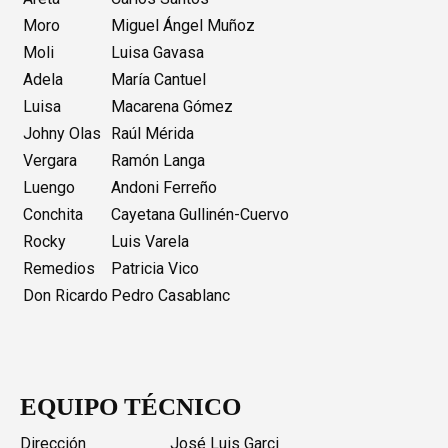
Moro
Miguel Ángel Muñoz
Moli
Luisa Gavasa
Adela
María Cantuel
Luisa
Macarena Gómez
Johny Olas
Raúl Mérida
Vergara
Ramón Langa
Luengo
Andoni Ferreño
Conchita
Cayetana Gullinén-Cuervo
Rocky
Luis Varela
Remedios
Patricia Vico
Don Ricardo
Pedro Casablanc
EQUIPO TÉCNICO
Dirección
José Luis Garci