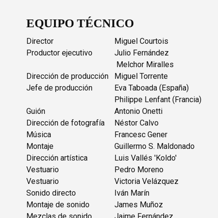
EQUIPO TÉCNICO
Director
Miguel Courtois
Productor ejecutivo
Julio Fernández
Melchor Miralles
Dirección de producción
Miguel Torrente
Jefe de producción
Eva Taboada (España)
Philippe Lenfant (Francia)
Guión
Antonio Onetti
Dirección de fotografía
Néstor Calvo
Música
Francesc Gener
Montaje
Guillermo S. Maldonado
Dirección artística
Luis Vallés 'Koldo'
Vestuario
Pedro Moreno
Vestuario
Victoria Velázquez
Sonido directo
Iván Marín
Montaje de sonido
James Muñoz
Mezclas de sonido
Jaime Fernández