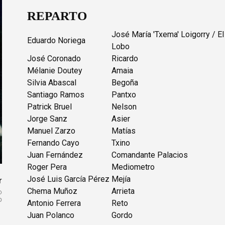
REPARTO
José María 'Txema' Loigorry / El
Eduardo Noriega
Lobo
José Coronado
Ricardo
Mélanie Doutey
Amaia
Silvia Abascal
Begoña
Santiago Ramos
Pantxo
Patrick Bruel
Nelson
Jorge Sanz
Asier
Manuel Zarzo
Matías
Fernando Cayo
Txino
Juan Fernández
Comandante Palacios
Roger Pera
Mediometro
José Luis García Pérez
Mejía
r
Chema Muñoz
Arrieta
Antonio Ferrera
Reto
Juan Polanco
Gordo