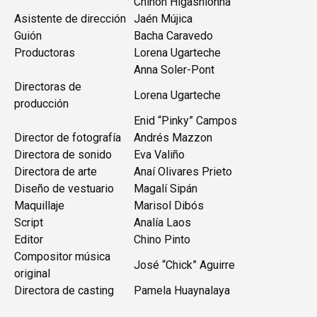
Chinón Higashionna
Asistente de dirección
Jaén Mújica
Guión
Bacha Caravedo
Productoras
Lorena Ugarteche
Anna Soler-Pont
Directoras de
Lorena Ugarteche
producción
Enid “Pinky” Campos
Director de fotografía
Andrés Mazzon
Directora de sonido
Eva Valiño
Directora de arte
Anaí Olivares Prieto
Diseño de vestuario
Magalí Sipán
Maquillaje
Marisol Dibós
Script
Analía Laos
Editor
Chino Pinto
Compositor música
José “Chick” Aguirre
original
Directora de casting
Pamela Huaynalaya