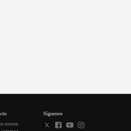
cto
Síguenos
es somos