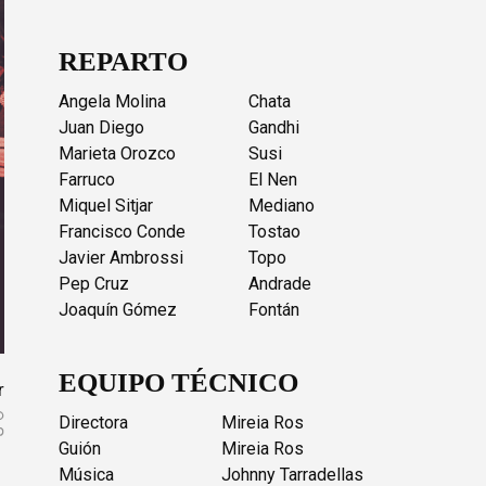
REPARTO
Angela Molina
Chata
Juan Diego
Gandhi
Marieta Orozco
Susi
Farruco
El Nen
Miquel Sitjar
Mediano
Francisco Conde
Tostao
Javier Ambrossi
Topo
Pep Cruz
Andrade
Joaquín Gómez
Fontán
EQUIPO TÉCNICO
r
Directora
Mireia Ros
Guión
Mireia Ros
Música
Johnny Tarradellas