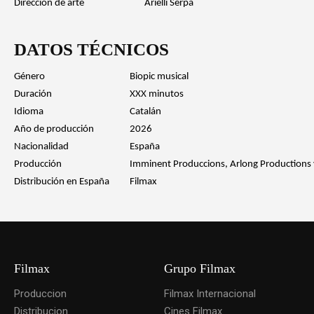
Dirección de arte
Arielli Serpa
DATOS TÉCNICOS
Género
Biopic musical
Duración
XXX minutos
Idioma
Catalán
Año de producción
2026
Nacionalidad
España
Producción
Imminent Produccions, Arlong Productions 
Distribución en España
Filmax
Filmax
Grupo Filmax
Produccion
Filmax Internacional
Distribucion
Cines Filmax