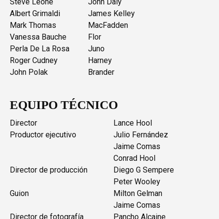
Steve Leone
John Daly
Albert Grimaldi
James Kelley
Mark Thomas
MacFadden
Vanessa Bauche
Flor
Perla De La Rosa
Juno
Roger Cudney
Harney
John Polak
Brander
EQUIPO TÉCNICO
Director
Lance Hool
Productor ejecutivo
Julio Fernández
Jaime Comas
Conrad Hool
Director de producción
Diego G Sempere
Peter Wooley
Guion
Milton Gelman
Jaime Comas
Director de fotografía
Pancho Alcaine