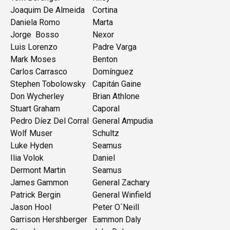
Joaquim De Almeida
Cortina
Daniela Romo
Marta
Jorge Bosso
Nexor
Luis Lorenzo
Padre Varga
Mark Moses
Benton
Carlos Carrasco
Domínguez
Stephen Tobolowsky
Capitán Gaine
Don Wycherley
Brian Athlone
Stuart Graham
Caporal
Pedro Díez Del Corral
General Ampudia
Wolf Muser
Schultz
Luke Hyden
Seamus
Ilia Volok
Daniel
Dermont Martin
Seamus
James Gammon
General Zachary
Patrick Bergin
General Winfield
Jason Hool
Peter O´Neill
Garrison Hershberger
Eammon Daly