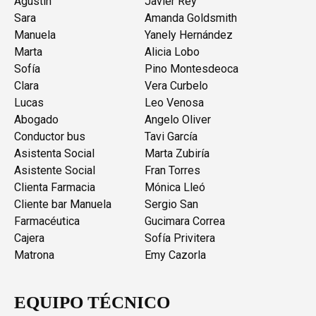
Agustín
Javier Rey
Sara
Amanda Goldsmith
Manuela
Yanely Hernández
Marta
Alicia Lobo
Sofía
Pino Montesdeoca
Clara
Vera Curbelo
Lucas
Leo Venosa
Abogado
Angelo Oliver
Conductor bus
Tavi García
Asistenta Social
Marta Zubiría
Asistente Social
Fran Torres
Clienta Farmacia
Mónica Lleó
Cliente bar Manuela
Sergio San
Farmacéutica
Gucimara Correa
Cajera
Sofía Privitera
Matrona
Emy Cazorla
EQUIPO TÉCNICO