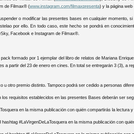
am de Filmax® (
www.instagram.com/filmaxpresenta
) y la página web
 suspender o modificar las presentes bases en cualquier momento, si 
stelao por ello. En todo caso, este hecho se pondrá en conocimient
BlueSky, Facebook e Instagram de Filmax®.
un pack formado por 1 ejemplar del libro de relatos de Mariana 
 a partir del 23 de enero en cines. En total se entregarán 3 (3), a rep
co u otro premio distinto. Tampoco podrá ser cedido a personas dife
 los requisitos establecidos en las presentes Bases deberán ser segu
squera en la misma publicación con quién compartirás la lectura y 
 el hashtag #LaVirgenDeLaTosquera en la misma publicación con quién 