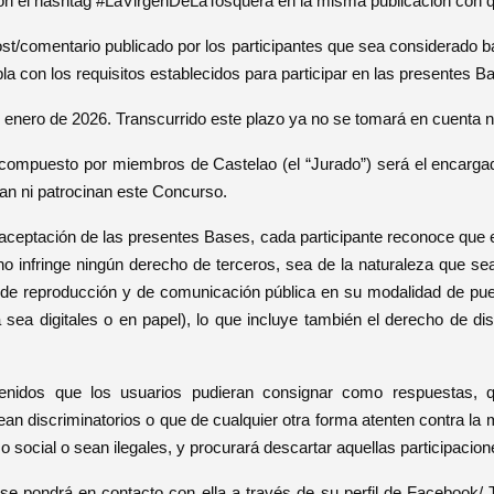
n el hashtag #LaVirgenDeLaTosquera en la misma publicación con qui
t/comentario publicado por los participantes que sea considerado bajo
a con los requisitos establecidos para participar en las presentes B
de enero de 2026. Transcurrido este plazo ya no se tomará en cuenta n
o compuesto por miembros de Castelao (el “Jurado”) será el encargad
lan ni patrocinan este Concurso.
 aceptación de las presentes Bases, cada participante reconoce que es
no infringe ningún derecho de terceros, sea de la naturaleza que sea
 de reproducción y de comunicación pública en su modalidad de pue
sea digitales o en papel), lo que incluye también el derecho de dist
enidos que los usuarios pudieran consignar como respuestas, qu
n discriminatorios o que de cualquier otra forma atenten contra la mo
social o sean ilegales, y procurará descartar aquellas participaciones
 pondrá en contacto con ella a través de su perfil de Facebook/ Tw