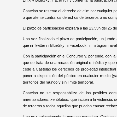
En X y BlueSky: Hacer RT y comentar la publicación co
Castelao se reserva el derecho de eliminar cualquier pos
o que atente contra los derechos de terceros o no cumpl
El plazo de participación expirará a las 23.59h del 25 
Una vez finalizado el plazo de participación, un jurad
que ni Twitter ni BlueSky ni Facebook ni Instagram ava
Con la participación en el Concurso y, por ende, con la
que se trata de una redacción original e inédita y que 
cede a Castelao los derechos de propiedad intelectual
poner a disposición del público en cualquier medio (ya 
territorios del mundo y sin límite temporal.
Castelao no se responsabiliza de los posibles cont
amenazadores, xenófobos, que inciten a la violencia, sea
de terceros y todos aquellos que puedan causar rechazo 
Una vez seleccionada la persona ganadora, Castelao se