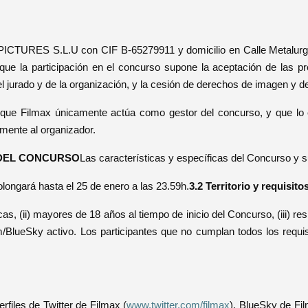
CTURES S.L.U con CIF B-65279911 y domicilio en Calle Metalurgia 
e la participación en el concurso supone la aceptación de las pr
el jurado y de la organización, y la cesión de derechos de imagen y d
 que Filmax únicamente actúa como gestor del concurso, y que lo 
mente al organizador.
 DEL CONCURSO
Las características y específicas del Concurso y 
olongará hasta el 25 de enero a las 23.59h.
3.2 Territorio y requisito
s, (ii) mayores de 18 años al tiempo de inicio del Concurso, (iii) res
m/BlueSky activo. Los participantes que no cumplan todos los requis
files de Twitter de Filmax (
www.twitter.com/filmax
), BlueSky de Fi