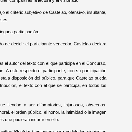
én compartirás la lectura y el visionado
 el criterio subjetivo de Castelao, ofensivo, insultante,
ases.
inguna participación.
o de decidir el participante vencedor. Castelao declara
 el autor del texto con el que participa en el Concurso,
n. A este respecto el participante, con su participación
sta a disposición del público, para que Castelao pueda
ribución, el texto con el que se participa, en todos los
e tiendan a ser difamatorios, injuriosos, obscenos,
ral, el orden público, el honor, la intimidad o la imagen
 que pudieran incurrir en ello.
itter/ BlueSky / Instagram para pedirle los siguientes