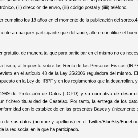
nico, (iii) dirección de envío, (iiii) código postal y (iiiii) teléfono.
er cumplido los 18 años en el momento de la publicación del sorteo.
4
ente a cualquier participante que defraude, altere o inutilice el bu
r gratuito, de manera tal que para participar en el mismo no es nece
a física, al Impuesto sobre las Renta de las Personas Físicas (IRPF
evisto en el artículo 48 de la Ley 35/2006 reguladora del mismo. E
 dispuesto en la Ley del IRPF y en los reglamentos que la desarrollan,
1999 de Protección de Datos (LOPD) y su normativa de desarrollo,
un fichero titularidad de Castelao. Por tanto, la entrega de los dato
conformidad con lo establecido en las presentes Bases y únicamente 
ción de sus datos (nombre y apellidos) en el Twitter/BlueSky/Faceb
de la red social en la que ha participado.