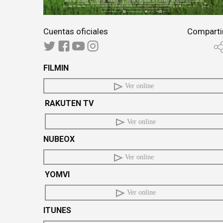
Cuentas oficiales
Comparti
FILMIN
Ver online
RAKUTEN TV
Ver online
NUBEOX
Ver online
YOMVI
Ver online
ITUNES