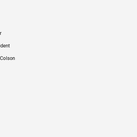
r
ldent
 Colson