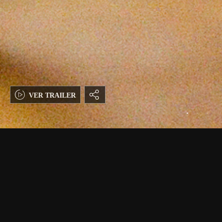
VER TRAILER
CINES
INFORMACIÓN GENERAL
T