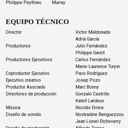
Philippe Peythieu
Murray
EQUIPO TÉCNICO
Director
Victor Maldonado
Adrià García
Productores
Julio Fernández
Philippe Garell
Productores Ejecutivos
Carlos Fernández
Marie-Laurence Turpin
Coproductor Ejecutivo
Paco Rodríguez
Ejecutivo creativo
Josep Pozo
Productor Asociado
Marc Bonny
Directores de producción
Gonzalo Castrillo
Katell Lardeux
Música
Nicolás Errera
Diseño de sonido
Nostradine Benguezzou
Jean Lionel Etcheverry