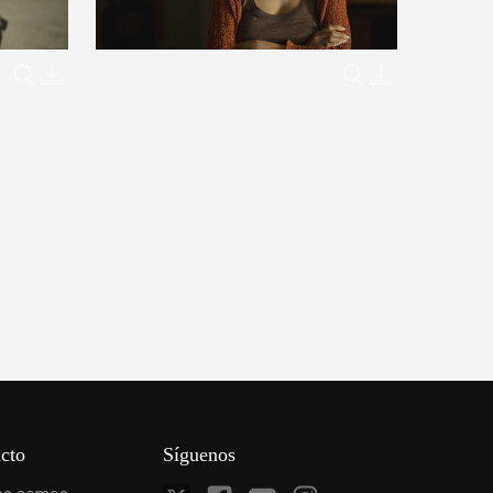
cto
Síguenos