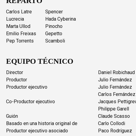
REPARTO
Carlos Latre
Spencer
Lucrecia
Hada Cyberina
Marta Ullod
Pinocho
Emilio Freixas
Gepetto
Pep Torrents
Scamboli
EQUIPO TÉCNICO
Director
Daniel Robichaud
Productor
Julio Fernández
Productor ejecutivo
Julio Fernández
Carlos Fernández
Co-Productor ejecutivo
Jacques Pettigr
Philippe Garell
Guión
Claude Scasso
Basado en una historia original de
Carlo Collodi
Productor ejecutivo asociado
Paco Rodríguez