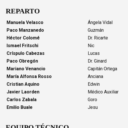
REPARTO
Manuela Velasco
Ángela Vidal
Paco Manzanedo
Guzmán
Héctor Colomé
Dr. Ricarte
Ismael Fritschi
Nic
Críspulo Cabezas
Lucas
Paco Obregón
Dr. Ginard
Mariano Venancio
Capitán Ortega
María Alfonsa Rosso
Anciana
Cristian Aquino
Edwin
Javier Laorden
Médico Auxiliar
Carlos Zabala
Goro
Emilio Buale
Jesu
EQUIPO TÉCNICO