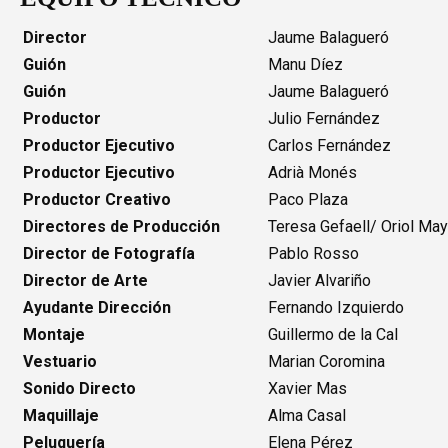
Director
Jaume Balagueró
Guión
Manu Díez
Guión
Jaume Balagueró
Productor
Julio Fernández
Productor Ejecutivo
Carlos Fernández
Productor Ejecutivo
Adrià Monés
Productor Creativo
Paco Plaza
Directores de Producción
Teresa Gefaell/ Oriol Ma
Director de Fotografía
Pablo Rosso
Director de Arte
Javier Alvariño
Ayudante Dirección
Fernando Izquierdo
Montaje
Guillermo de la Cal
Vestuario
Marian Coromina
Sonido
Directo
Xavier Mas
Maquillaje
Alma Casal
Peluquería
Elena Pérez