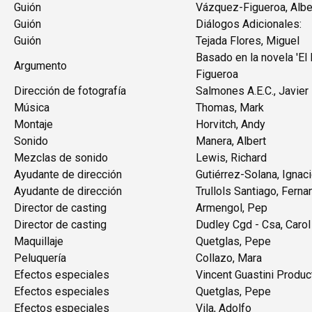
Guión
Vázquez-Figueroa, Albe
Guión
Diálogos Adicionales:
Guión
Tejada Flores, Miguel
Basado en la novela 'El
Argumento
Figueroa
Dirección de fotografía
Salmones A.E.C., Javier
Música
Thomas, Mark
Montaje
Horvitch, Andy
Sonido
Manera, Albert
Mezclas de sonido
Lewis, Richard
Ayudante de dirección
Gutiérrez-Solana, Ignac
Ayudante de dirección
Trullols Santiago, Fern
Director de casting
Armengol, Pep
Director de casting
Dudley Cgd - Csa, Carol
Maquillaje
Quetglas, Pepe
Peluquería
Collazo, Mara
Efectos especiales
Vincent Guastini Produc
Efectos especiales
Quetglas, Pepe
Efectos especiales
Vila, Adolfo