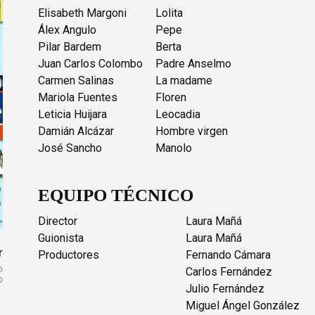
Elisabeth Margoni
Lolita
Álex Angulo
Pepe
Pilar Bardem
Berta
Juan Carlos Colombo
Padre Anselmo
Carmen Salinas
La madame
Mariola Fuentes
Floren
Leticia Huijara
Leocadia
Damián Alcázar
Hombre virgen
José Sancho
Manolo
EQUIPO TÉCNICO
Director
Laura Mañá
Guionista
Laura Mañá
r
Productores
Fernando Cámara
Carlos Fernández
Julio Fernández
Miguel Ángel González