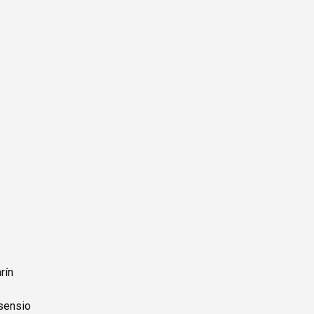
rín
Asensio