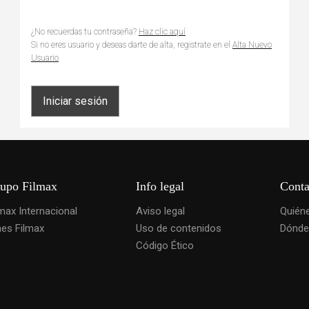
¿No recuerdas tu contraseña?
Haz clic aquí
Si no eres usuario y deseas darte de alta, registrate en el
Alta Nuevo
Usuario
upo Filmax
Info legal
Conta
lmax Internacional
Aviso legal
Quién
nes Filmax
Uso de contenidos
Dónde
Código Ético