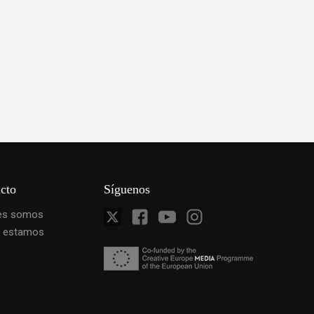
cto
Síguenos
es somos
 estamos