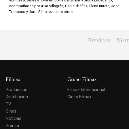
actrices jóvenes y noveles, Sofía de Iznájar y Bruna Lucadamo,
acompañadas por Aixa Villagrán, Daniel Ibáñez, Elena Irureta, José
Troncoso y Jordi Sánchez, entre otros.
Previous
Next
Filmax
Grupo Filmax
Produccion
Filmax Internacional
Distribucion
Cines Filmax
TV
Cines
Noticias
Prensa