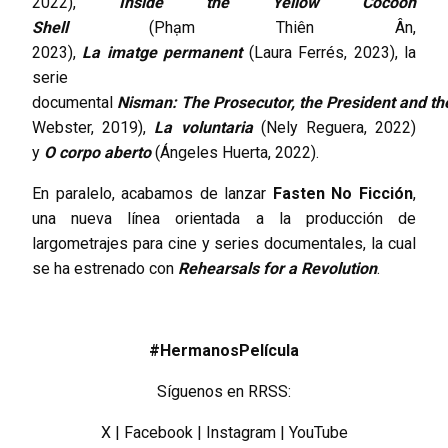
2022),
Inside the Yellow Cocoon
Shell
(Phạm Thiên Ân,
2023),
La imatge permanent
(Laura Ferrés, 2023), la
serie
documental
Nisman: The Prosecutor, the President and th
Webster, 2019),
La voluntaria
(Nely Reguera, 2022)
y
O corpo aberto
(Ángeles Huerta, 2022).
En paralelo, acabamos de lanzar
Fasten No Ficción
,
una nueva línea orientada a la producción de
largometrajes para cine y series documentales, la cual
se ha estrenado con
Rehearsals for a Revolution
.
#HermanosPelícula
Síguenos en RRSS:
X
|
Facebook
|
Instagram
|
YouTube