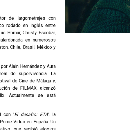
or de largometrajes con
gico rodado en inglés entre
uis Homar, Christy Escobar,
 galardonada en numerosos
ton, Chile, Brasil, México y
o por Alain Hernández y Aura
 real de supervivencia. La
stival de Cine de Málaga y,
bución de FILMAX, alcanzó
lix. Actualmente se está
l con '
El desafío: ETA
', la
 Prime Video en España. Un
rativo, que recibió elogios