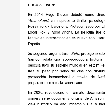
HUGO STUVEN:
En 2014 Hugo Stuven debutó como direct
'
Anomalous'
, un inquietante thriller psicoló
Nueva York y Barcelona. Protagonizado por Ll
Edgar Fox y Adria Arjona. La película fue
festivales internacionales en Nueva York, Hous
España.
Su segundo largometraje, '
Solo
', protagonizad
Garrido, relata una sobrecogedora historia
película tuvo su estreno mundial en el 21º Fe
tras su paso por salas de cine con distri
proyección internacional a través de Netf
preparando un remake americano.
En 2020, revolucionó el formato documenta
primera serie documental original de Amazon
viaje histórico de alto impacto visual y nar