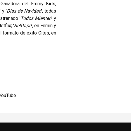
a Ganadora del Emmy Kids,
' y '
Días de Navidad
', todas
strenado '
Todos Mienten
' y
etflix; '
Selftape
', en Filmin y
el formato de éxito Cites, en
YouTube