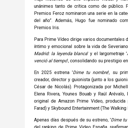
unánimes tanto de crítica como de público. 
Premios Feroz nominaron una serie en la cate
del año”. Además, Hugo fue nominado como
Premios Iris.
Para Prime Vídeo dirige varios documentales de
íntimo y emocional sobre la vida de Severiano 
Madrid: la leyenda blanca
' y el largometraje '
venció al tiempo
', consolidando su prestigio e
En 2025 estrena '
Dime tu nombre
', su pri
creador, director y guionista (junto a los guio
César de Nicolás). Protagonizada por Michelle
Elena Rivera, Younes Bouab y Raúl Arévalo, 
original de Amazon Prime Video, producida 
Farad) y Skybound Entertainment (The Walking 
Apenas días después de su estreno, '
Dime tu
del ranking de Prime Video España, reafirman