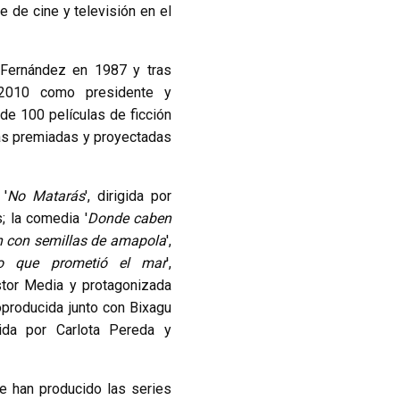
e de cine y televisión en el
 Fernández en 1987 y tras
 2010 como presidente y
de 100 películas de ficción
as premiadas y proyectadas
 '
No Matarás
', dirigida por
; la comedia '
Donde caben
n con semillas de amapola
',
o que prometió el mar
',
stor Media y protagonizada
coproducida junto con Bixagu
igida por Carlota Pereda y
se han producido las series