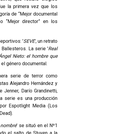
Fue la primera vez que los
goría de “Mejor documental
 “Mejor director” en los
portivos: '
SEVE
', un retrato
Ballesteros. La serie '
Real
Ángel Nieto: el hombre que
n el género documental.
mera serie de terror como
nistas Alejandro Hernández y
 Jenner, Darío Grandinetti,
la serie es una producción
por Espotlight Media (Los
Dead).
 nombre
' se situó en el Nº1
do el salto de Stuven a la