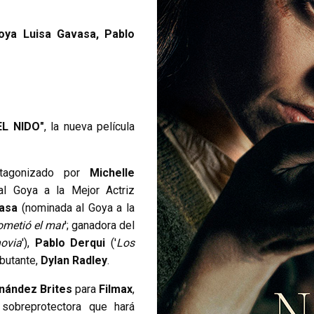
oya Luisa Gavasa, Pablo
EL NIDO"
, la nueva película
tagonizado por
Michelle
al Goya a la Mejor Actriz
asa
(nominada al Goya a la
ometió el mar
'; ganadora del
ovia
'),
Pablo Derqui
('
Los
ebutante,
Dylan Radley
.
nández Brites
para
Filmax
,
sobreprotectora que hará