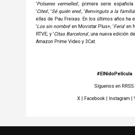
'
Polseres vermelles
', primera serie español
'
Cites
', '
Sé quién eres
', '
Benvinguts a la família
ellas de Pau Freixas. En los últimos años ha e
'
Los sin nombre
' en Movistar Plus+; '
Feria
' en N
RTVE; y '
Citas Barcelona
', una nueva edición d
Amazon Prime Video y 3Cat.
#ElNidoPelícula
Síguenos en RRSS:
X
|
Facebook
|
Instagram
|