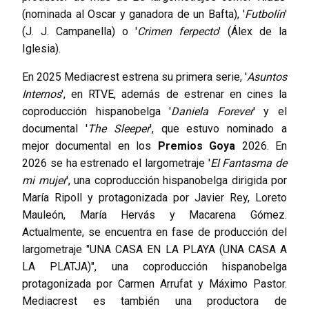
(nominada al Oscar y ganadora de un Bafta), '
Futbolín
'
(J. J. Campanella) o '
Crimen ferpecto
' (Álex de la
Iglesia).
En 2025 Mediacrest estrena su primera serie, '
Asuntos
Internos
', en RTVE, además de estrenar en cines la
coproducción hispanobelga '
Daniela Forever
' y el
documental '
The Sleeper
', que estuvo nominado a
mejor documental en los
Premios Goya
2026. En
2026 se ha estrenado el largometraje '
El Fantasma de
mi mujer
', una coproducción hispanobelga dirigida por
María Ripoll y protagonizada por Javier Rey, Loreto
Mauleón, María Hervás y Macarena Gómez.
Actualmente, se encuentra en fase de producción del
largometraje "UNA CASA EN LA PLAYA (UNA CASA A
LA PLATJA)", una coproducción hispanobelga
protagonizada por Carmen Arrufat y Máximo Pastor.
Mediacrest es también una productora de