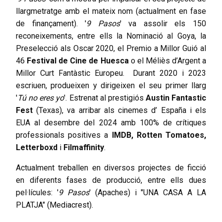
llargmetratge amb el mateix nom (actualment en fase
de finançament). '
9 Pasos
' va assolir els 150
reconeixements, entre ells la Nominació al Goya, la
Preselecció als Oscar 2020, el Premio a Millor Guió al
46
Festival de Cine de Huesca
o el Méliès d’Argent a
Millor Curt Fantàstic Europeu. Durant 2020 i 2023
escriuen, produeixen y dirigeixen el seu primer llarg
'
Tú no eres yo
'. Estrenat al prestigiós
Austin Fantastic
Fest
(Texas), va arribar als cinemes d’ España i els
EUA al desembre del 2024 amb 100% de crítiques
professionals positives a
IMDB, Rotten Tomatoes,
Letterboxd
i
Filmaffinity
.
Actualment treballen en diversos projectes de ficció
en diferents fases de producció, entre ells dues
pel·lícules: '
9 Pasos
' (Apaches) i "UNA CASA A LA
PLATJA" (Mediacrest).