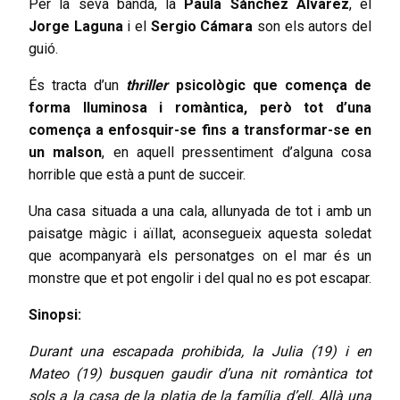
Per la seva banda, la
Paula Sánchez Álvarez
, el
Jorge Laguna
i el
Sergio Cámara
son els autors del
guió.
És tracta d’un
thriller
psicològic que comença de
forma lluminosa i romàntica, però tot d’una
comença a enfosquir-se fins a transformar-se en
un malson
, en aquell pressentiment d’alguna cosa
horrible que està a punt de succeir.
Una casa situada a una cala, allunyada de tot i amb un
paisatge màgic i aïllat, aconsegueix aquesta soledat
que acompanyarà els personatges on el mar és un
monstre que et pot engolir i del qual no es pot escapar.
Sinopsi:
Durant una escapada prohibida, la Julia (19) i en
Mateo (19) busquen gaudir d’una nit romàntica tot
sols a la casa de la platja de la família d’ell. Allà una