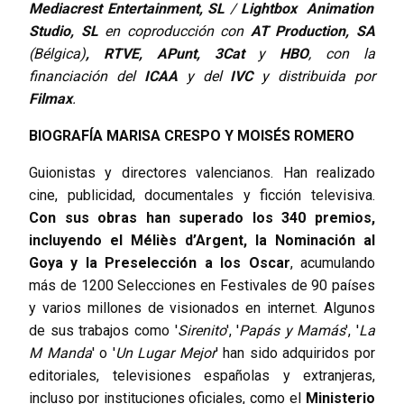
Mediacrest Entertainment, SL
/
Lightbox Animation
Studio, SL
en coproducción con
AT Production, SA
(Bélgica)
, RTVE, APunt, 3Cat
y
HBO
, con la
financiación del
ICAA
y del
IVC
y distribuida por
Filmax
.
BIOGRAFÍA MARISA CRESPO Y MOISÉS ROMERO
Guionistas y directores valencianos. Han realizado
cine, publicidad, documentales y ficción televisiva.
Con sus obras han superado los 340 premios,
incluyendo el Méliès d’Argent, la Nominación al
Goya y la Preselección a los Oscar
, acumulando
más de 1200 Selecciones en Festivales de 90 países
y varios millones de visionados en internet. Algunos
de sus trabajos como '
Sirenito
', '
Papás y Mamás
', '
La
M Manda
' o '
Un Lugar Mejor
' han sido adquiridos por
editoriales, televisiones españolas y extranjeras,
incluso por instituciones oficiales, como el
Ministerio