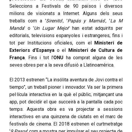
Seleccions a Festivals de 90 països i diversos
milions de visionats a Internet. Alguns dels seus
treballs com a '
Sirenito
', '
Papás y Mamás
', '
La M
Manda
' o '
Un Lugar Mejor
' han estat adquirits per
editorials, televisions espanyoles i estrangeres, fins i
tot per Institucions oficiales, com el
Ministeri de
Exteriors d’Espanya
o el
Ministeri de Cultura de
França
. Fins i tot l’
ONU
ha comprat alguna de les
seves obres per a la seva difusió a Llatinoamèrica.
El 2013 estrenen “La insólita aventura de Jovi contra el
tiempo”, un treball pioner i innovador. Va ser la primera
pel·lícula interactiva en la què el públic, mitjançant una
app, pot decidir el que succeirà a la pantalla cada poc
temps. Aquesta obra es va projectar a sessions
interactives en una quinzena de ciutats en el marc de
festivals de cinema. El 2018 estrenen el curtmetratge
'
9 Pasos
' com a mostra per impulsar el seu projecte de