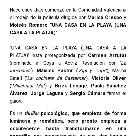
Hace unos días comenzó en la Comunidad Valenciana
el rodaje de la película dirigida por
Marisa Crespo
y
Moisés Romero
"UNA CASA
EN LA PLAYA (UNA
CASA A LA PLATJA)".
"UNA CASA EN LA PLAYA (UNA CASA A LA
PLATJA)"
está protagonizada por
Carmen Arrufat
(nominada al Goya a Actriz Revelación por '
La
inocencia
'),
Máximo Pastor
('
Zipi y Zape
'), Marina
Gatell ('
La cocinera de Castamar'
),
Victoria Oliver
('
Millennial Mal
') y
Briek Lesage
.
Paula Sánchez
Álvarez
,
Jorge Laguna
y
Sergio Cámara
firman el
guion.
Es un
thriller
psicológico, que empieza de forma
luminosa y romántica, pero pronto empieza a
oscurecerse hasta transformarse en una