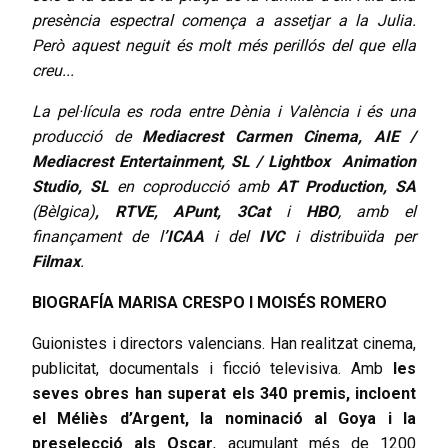
presència espectral comença a assetjar a la Julia.
Però aquest neguit és molt més perillós del que ella
creu...
La pel·lícula es roda entre Dènia i València i és una
producció de
Mediacrest Carmen Cinema, AIE /
Mediacrest Entertainment, SL / Lightbox Animation
Studio, SL
en coproducció amb
AT Production, SA
(Bèlgica)
, RTVE, APunt, 3Cat
i
HBO
, amb el
finançament de l
’ICAA
i del
IVC
i distribuïda per
Filmax
.
BIOGRAFÍA MARISA CRESPO I MOISÉS ROMERO
Guionistes i directors valencians. Han realitzat cinema,
publicitat, documentals i ficció televisiva. Amb
les
seves obres han superat els 340 premis, incloent
el Méliès d’Argent, la nominació al Goya i la
preselecció als Oscar
, acumulant més de 1200