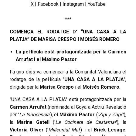
X
|
Facebook
|
Instagram
|
YouTube
***
COMENÇA EL RODATGE D’ “UNA CASA A LA
PLATJA” DE MARISA CRESPO I MOISÉS ROMERO
La pel·lícula està protagonitzada per la Carmen
Arrufat i el Máximo Pastor
Fa uns dies va començar a la Comunitat Valenciana el
rodatge de la pel·lícula "
UNA CASA A LA PLATJA
",
dirigida per la
Marisa Crespo
i el
Moisés Romero
.
"UNA CASA A LA PLATJA" està protagonitzada per la
Carmen Arrufat
(nominada al Goya a Actriu Revelació
per '
La Innocència
'), el
Máximo Pastor
('
Zipi y Zape
'),
la
Marina Gatell
('
La Cocinera de Castamar
'), la
Victoria Oliver
('
Millennial Mal
') i el
Briek Lesage
.