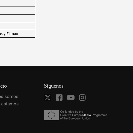
ms y Filmax
cto
Síguenos
es somos
 estamos