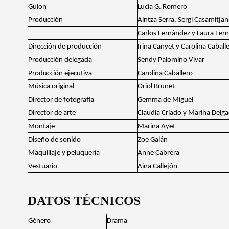
Guion
Lucia G. Romero
Producción
Aintza Serra, Sergi Casamitja
Carlos Fernández y Laura Fern
Dirección de producción
Irina Canyet y Carolina Caball
Producción delegada
Sendy Palomino Vivar
Producción ejecutiva
Carolina Caballero
Música original
Oriol Brunet
Director de fotografía
Gemma de Miguel
Director de arte
Claudia Criado y Marina Delg
Montaje
Marina Ayet
Diseño de sonido
Zoe Galán
Maquillaje y peluquería
Anne Cabrera
Vestuario
Aina Callejón
DATOS TÉCNICOS
Género
Drama