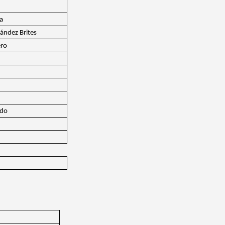
na
ández Brites
ero
ado