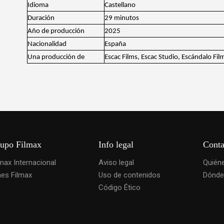
Idioma
Castellano
Duración
29 minutos
Año de producción
2025
Nacionalidad
España
Una producción de
Escac Films, Escac Studio, Escándalo Fil
upo Filmax
Info legal
Conta
lmax Internacional
Aviso legal
Quién
nes Filmax
Uso de contenidos
Dónde
Código Ético