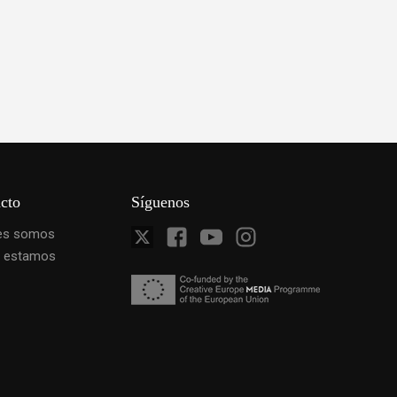
cto
Síguenos
es somos
 estamos