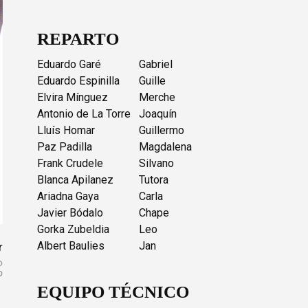
REPARTO
Eduardo Garé
Gabriel
Eduardo Espinilla
Guille
Elvira Mínguez
Merche
Antonio de La Torre
Joaquín
Lluís Homar
Guillermo
Paz Padilla
Magdalena
Frank Crudele
Silvano
Blanca Apilanez
Tutora
Ariadna Gaya
Carla
Javier Bódalo
Chape
Gorka Zubeldia
Leo
Albert Baulies
Jan
r
EQUIPO TÉCNICO