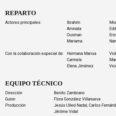
REPARTO
Actores principales:
Ibrahim
Mou
Aminata
Edi
Ousman
Eri
Mariama
Nan
Con la colaboración especial de:
Hermana Marisa
Vic
Carmela
Mar
Elena Jiménez
Vic
EQUIPO TÉCNICO
Dirección
Benito Zambrano
Guion
Flora González Villanueva
Producción
Jesús Ulled Nadal, Carlos Fernánd
Jérôme Vidal