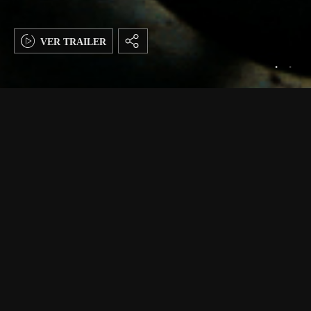
VER TRAILER
CINES
INFORMACIÓN GENERAL
T