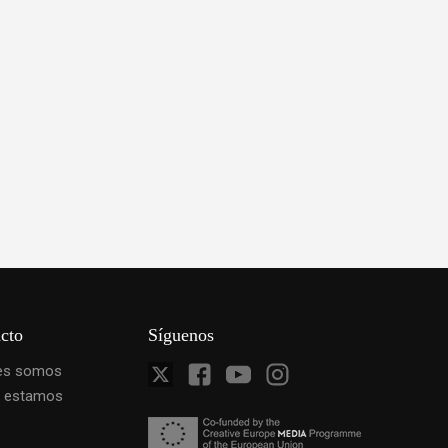
cto
Síguenos
es somos
 estamos