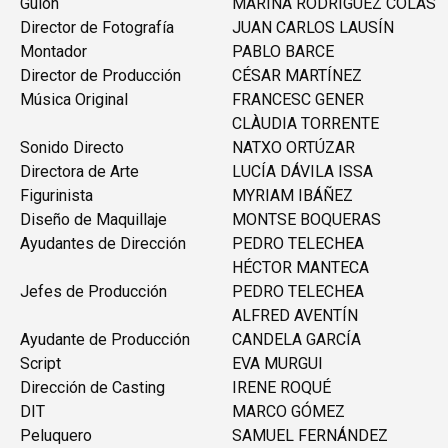
Guión
MARINA RODRÍGUEZ COLÁS
Director de Fotografía
JUAN CARLOS LAUSÍN
Montador
PABLO BARCE
Director de Producción
CÉSAR MARTÍNEZ
Música Original
FRANCESC GENER
CLÀUDIA TORRENTE
Sonido Directo
NATXO ORTÚZAR
Directora de Arte
LUCÍA DÁVILA ISSA
Figurinista
MYRIAM IBÁÑEZ
Diseño de Maquillaje
MONTSE BOQUERAS
Ayudantes de Dirección
PEDRO TELECHEA
HÉCTOR MANTECA
Jefes de Producción
PEDRO TELECHEA
ALFRED AVENTÍN
Ayudante de Producción
CANDELA GARCÍA
Script
EVA MURGUI
Dirección de Casting
IRENE ROQUÉ
DIT
MARCO GÓMEZ
Peluquero
SAMUEL FERNÁNDEZ