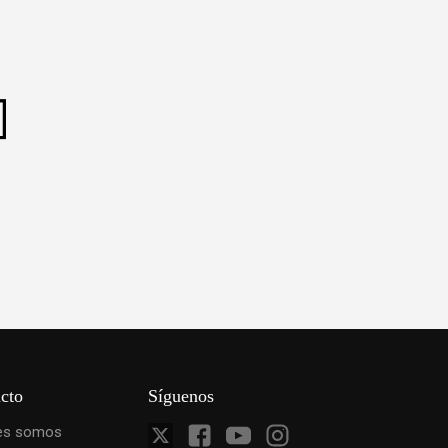
cto
Síguenos
es somos