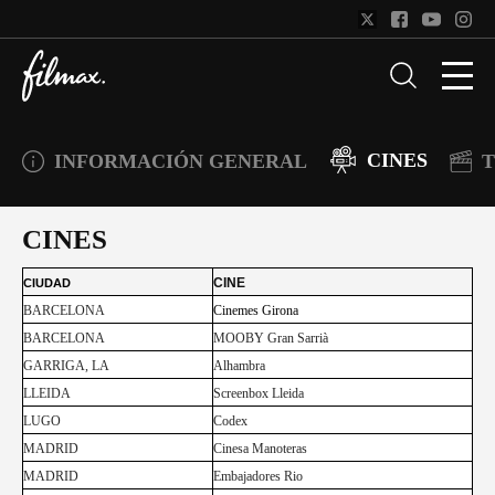
CINES
INFORMACIÓN GENERAL
T
CINES
CINE
CIUDAD
BARCELONA
Cinemes Girona
BARCELONA
MOOBY Gran Sarrià
GARRIGA, LA
Alhambra
LLEIDA
Screenbox Lleida
LUGO
Codex
MADRID
Cinesa Manoteras
MADRID
Embajadores Rio