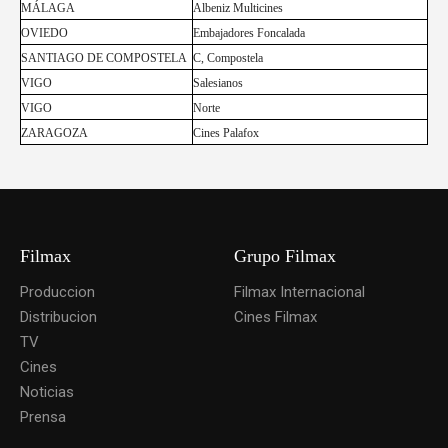
MÁLAGA
Albeniz Multicines
OVIEDO
Embajadores Foncalada
SANTIAGO DE COMPOSTELA
C, Compostela
VIGO
Salesianos
VIGO
Norte
ZARAGOZA
Cines Palafox
Filmax
Grupo Filmax
Produccion
Filmax Internacional
Distribucion
Cines Filmax
TV
Cines
Noticias
Prensa