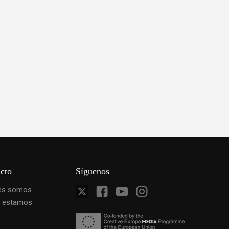
cto
Síguenos
es somos
 estamos