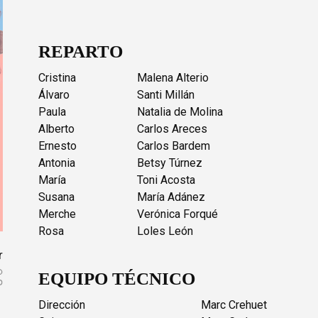
REPARTO
Cristina
Malena Alterio
Álvaro
Santi Millán
Paula
Natalia de Molina
Alberto
Carlos Areces
Ernesto
Carlos Bardem
Antonia
Betsy Túrnez
María
Toni Acosta
Susana
María Adánez
Merche
Verónica Forqué
Rosa
Loles León
r
EQUIPO TÉCNICO
Dirección
Marc Crehuet