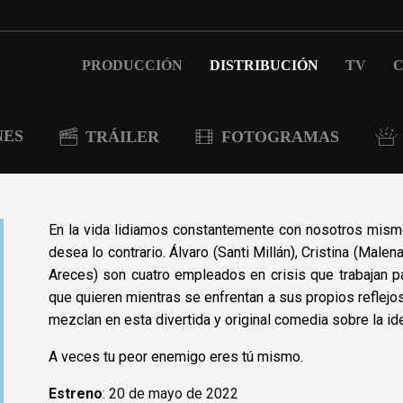
PRODUCCIÓN
DISTRIBUCIÓN
TV
C
NES
TRÁILER
FOTOGRAMAS
En la vida lidiamos constantemente con nosotros mismo
desea lo contrario.
Álvaro (Santi Millán), Cristina (Malen
Areces) son cuatro empleados en crisis que trabajan 
que quieren mientras se enfrentan a sus propios reflejo
mezclan en esta divertida y original comedia sobre la id
A veces tu peor enemigo eres tú mismo.
Estreno
: 20 de mayo de 2022