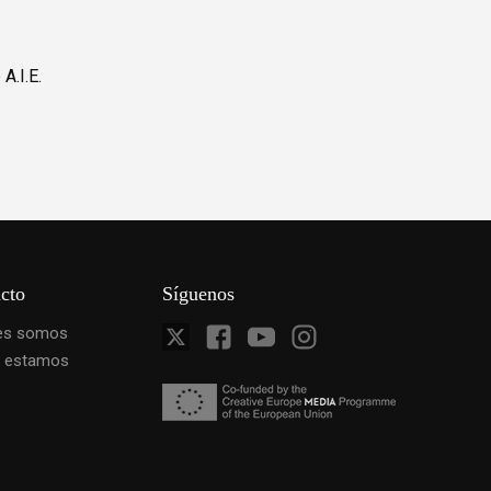
A.I.E.
cto
Síguenos
es somos
 estamos