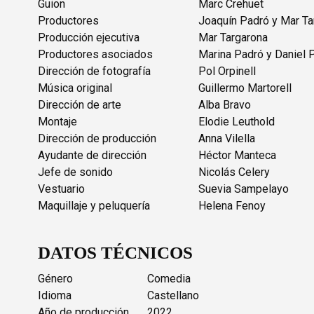
Guion
Marc Crehuet
Productores
Joaquín Padró y Mar Ta
Producción ejecutiva
Mar Targarona
Productores asociados
Marina Padró y Daniel 
Dirección de fotografía
Pol Orpinell
Música original
Guillermo Martorell
Dirección de arte
Alba Bravo
Montaje
Elodie Leuthold
Dirección de producción
Anna Vilella
Ayudante de dirección
Héctor Manteca
Jefe de sonido
Nicolás Celery
Vestuario
Suevia Sampelayo
Maquillaje y peluquería
Helena Fenoy
DATOS TÉCNICOS
Género
Comedia
Idioma
Castellano
Año de producción
2022