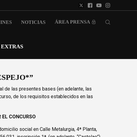
ÁREA PRENSA
INES
NOTICIAS
EXTRAS
ESPEJO*”
al de las presentes bases (en adelante, las
curso, de los requisitos establecidos en las
R EL CONCURSO
icilio social en Calle Metalurgia, 4ª Planta,
6.031, inscripción 1ª. (en adelante, “Castelao”).