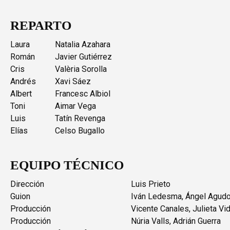
REPARTO
Laura
Natalia Azahara
Román
Javier Gutiérrez
Cris
Valèria Sorolla
Andrés
Xavi Sáez
Albert
Francesc Albiol
Toni
Aimar Vega
Luis
Tatín Revenga
Elías
Celso Bugallo
EQUIPO TÉCNICO
Dirección
Luis Prieto
Guion
Iván Ledesma, Ángel Agudo,
Producción
Vicente Canales, Julieta Vi
Producción
Núria Valls, Adrián Guerra