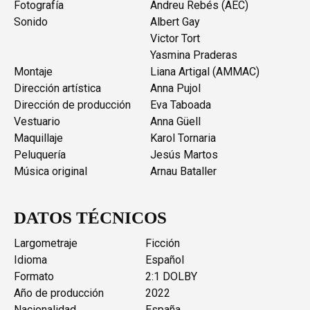
Fotografía
Andreu Rebés (AEC)
Sonido
Albert Gay
Victor Tort
Yasmina Praderas
Montaje
Liana Artigal (AMMAC)
Dirección artística
Anna Pujol
Dirección de producción
Eva Taboada
Vestuario
Anna Güell
Maquillaje
Karol Tornaria
Peluquería
Jesús Martos
Música original
Arnau Bataller
DATOS TÉCNICOS
Largometraje
Ficción
Idioma
Español
Formato
2:1 DOLBY
Año de producción
2022
Nacionalidad
España