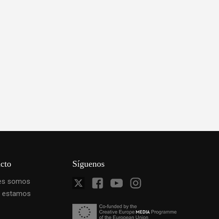
cto
Síguenos
es somos
 estamos