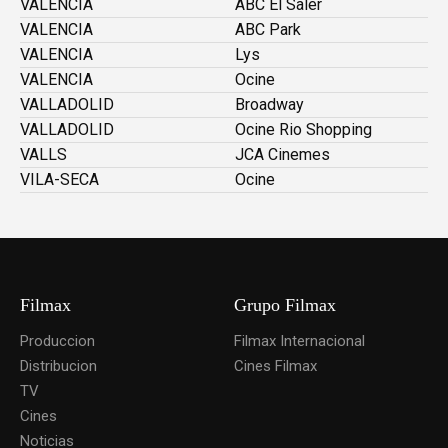
VALENCIA
ABC El Saler
VALENCIA
ABC Park
VALENCIA
Lys
VALENCIA
Ocine
VALLADOLID
Broadway
VALLADOLID
Ocine Rio Shopping
VALLS
JCA Cinemes
VILA-SECA
Ocine
Filmax
Grupo Filmax
Produccion
Filmax Internacional
Distribucion
Cines Filmax
TV
Cines
Noticias