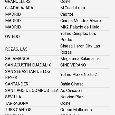
GRANOLLERS
Ocine
GUADALAJARA
M.Guadalajara
MADRID
Capitol
MADRID
Cinesa Mendez Álvaro
MADRID
MK2 Palacio de Hielo
Yelmo Cineplex Los
OVIEDO
Prados
Cinesa Heron City Las
ROZAS, LAS
Rozas
SALAMANCA
Megarama Salamanca
SAN AGUSTIN GUADALIX
CINE VERANO
SAN SEBASTIAN DE LOS
Yelmo Plaza Norte 2
REYES
SANTANDER
Bahia Cinesa
SANTIAGO DE COMPOSTELA
As Cancelas
SEVILLA
Nervion Plaza
TARRAGONA
Ocine
TRES CANTOS
Odeon Multicines