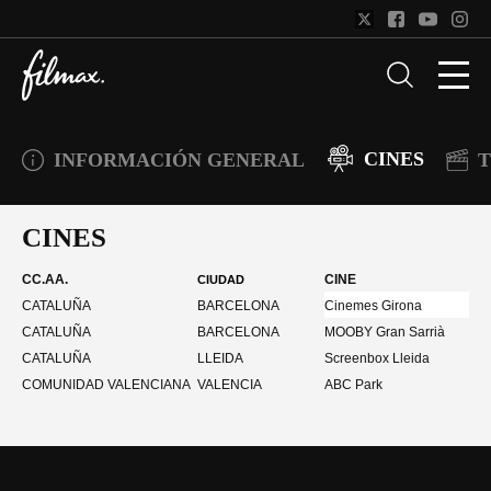
CINES
INFORMACIÓN GENERAL
T
CINES
CC.AA.
CINE
CIUDAD
CATALUÑA
BARCELONA
Cinemes Girona
CATALUÑA
BARCELONA
MOOBY Gran Sarrià
CATALUÑA
LLEIDA
Screenbox Lleida
COMUNIDAD VALENCIANA
VALENCIA
ABC Park