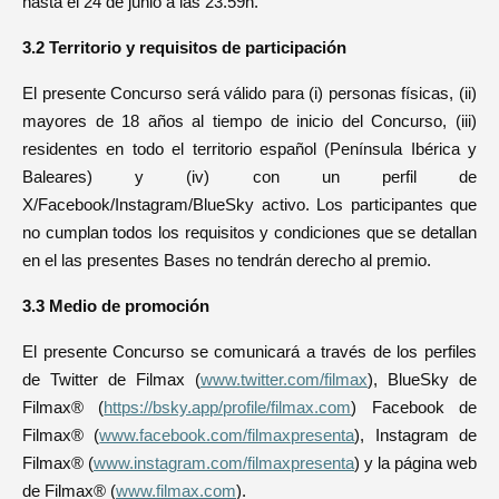
hasta el 24 de junio a las 23.59h.
3.2 Territorio y requisitos de participación
El presente Concurso será válido para (i) personas físicas, (ii)
mayores de 18 años al tiempo de inicio del Concurso, (iii)
residentes en todo el territorio español (Península Ibérica y
Baleares) y (iv) con un perfil de
X/Facebook/Instagram/BlueSky activo. Los participantes que
no cumplan todos los requisitos y condiciones que se detallan
en el las presentes Bases no tendrán derecho al premio.
3.3 Medio de promoción
El presente Concurso se comunicará a través de los perfiles
de Twitter de Filmax (
www.twitter.com/filmax
), BlueSky de
Filmax® (
https://bsky.app/profile/filmax.com
) Facebook de
Filmax® (
www.facebook.com/filmaxpresenta
), Instagram de
Filmax® (
www.instagram.com/filmaxpresenta
) y la página web
de Filmax® (
www.filmax.com
).